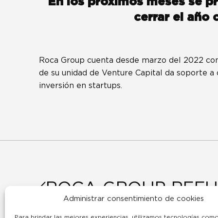
En los próximos meses se pr
cerrar el año 
Roca Group cuenta desde marzo del 2022 con 
de su unidad de Venture Capital da soporte a
inversión en startups.
ROCA GROUP REFU
Administrar consentimiento de cookies
POSICIÓN EN EL 
Para brindar las mejores experiencias, utilizamos tecnologías com