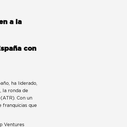
en a la
 España con
año, ha liderado,
, la ronda de
 (ATR). Con un
 franquicias que
up Ventures