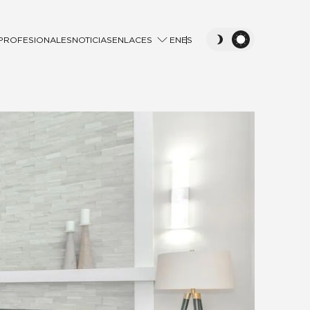
PROFESIONALES
NOTICIAS
ENLACES
EN
ES
ROCA CITY
FUNDACIÓN WAW
ROCA GROUP VENTURES
ROCA GROUP CORPORATE UNIVERSITY
LINKEDIN