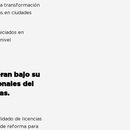
la transformación
as en ciudades
uiciados en
nivel
ran bajo su
nales del
as.
idado de licencias
o de reforma para