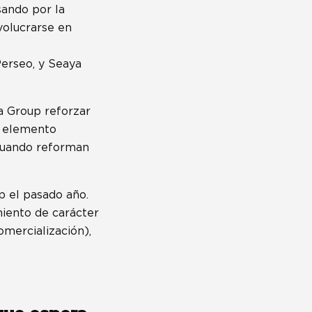
sando por la
volucrarse en
Perseo, y Seaya
a Group reforzar
n elemento
 cuando reforman
p el pasado año.
iento de carácter
omercialización),